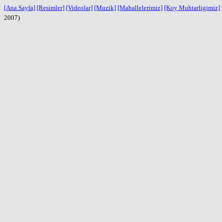
[Ana Sayfa]
[Resimler]
[Videolar]
[Muzik]
[Mahallelerimiz]
[Koy Muhtarligimiz]
2007)