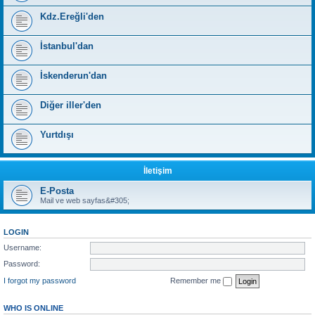
Kdz.Ereğli'den
İstanbul'dan
İskenderun'dan
Diğer iller'den
Yurtdışı
İletişim
E-Posta
Mail ve web sayfas&#305;
LOGIN
Username:
Password:
I forgot my password
Remember me
WHO IS ONLINE