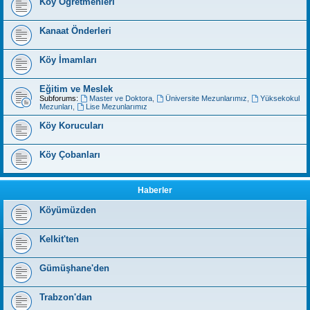
Köy Öğretmenleri
Kanaat Önderleri
Köy İmamları
Eğitim ve Meslek
Subforums:
Master ve Doktora
,
Üniversite Mezunlarımız
,
Yüksekokul
Mezunları
,
Lise Mezunlarımız
Köy Korucuları
Köy Çobanları
Haberler
Köyümüzden
Kelkit'ten
Gümüşhane'den
Trabzon'dan