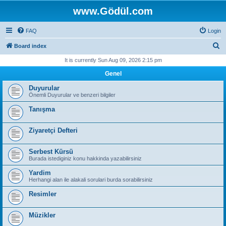
www.Gödül.com
FAQ
Login
S
Board index
e
It is currently Sun Aug 09, 2026 2:15 pm
a
Genel
r
Duyurular
c
Önemli Duyurular ve benzeri bilgiler
h
Tanışma
Ziyaretçi Defteri
Serbest Kürsü
Burada istediginiz konu hakkinda yazabilirsiniz
Yardim
Herhangi alan ile alakali sorulari burda sorabilirsiniz
Resimler
Müzikler