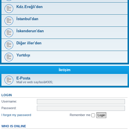
Kdz.Ereğli'den
İstanbul'dan
İskenderun'dan
Diğer iller'den
Yurtdışı
İletişim
E-Posta
Mail ve web sayfas&#305;
LOGIN
Username:
Password:
I forgot my password
Remember me
WHO IS ONLINE