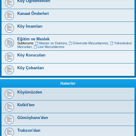
Köy Öğretmenleri
Kanaat Önderleri
Köy İmamları
Eğitim ve Meslek
Subforums:
Master ve Doktora
,
Üniversite Mezunlarımız
,
Yüksekokul
Mezunları
,
Lise Mezunlarımız
Köy Korucuları
Köy Çobanları
Haberler
Köyümüzden
Kelkit'ten
Gümüşhane'den
Trabzon'dan