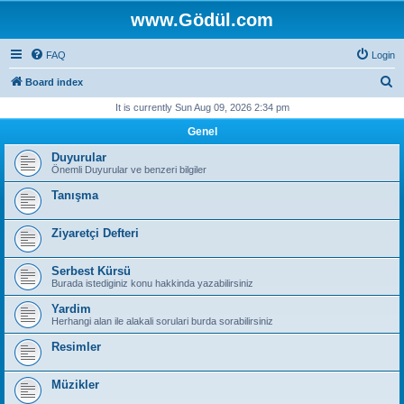
www.Gödül.com
FAQ
Login
S
Board index
e
It is currently Sun Aug 09, 2026 2:34 pm
a
Genel
r
Duyurular
c
Önemli Duyurular ve benzeri bilgiler
h
Tanışma
Ziyaretçi Defteri
Serbest Kürsü
Burada istediginiz konu hakkinda yazabilirsiniz
Yardim
Herhangi alan ile alakali sorulari burda sorabilirsiniz
Resimler
Müzikler