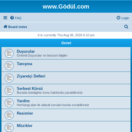
www.Gödül.com
FAQ
Login
S
Board index
e
It is currently Thu Aug 06, 2026 6:10 pm
a
Genel
r
Duyurular
c
Önemli Duyurular ve benzeri bilgiler
h
Tanışma
Ziyaretçi Defteri
Serbest Kürsü
Burada istediginiz konu hakkinda yazabilirsiniz
Yardim
Herhangi alan ile alakali sorulari burda sorabilirsiniz
Resimler
Müzikler