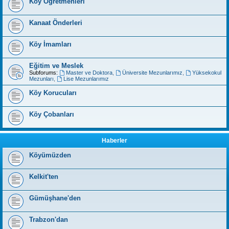
Köy Öğretmenleri
Kanaat Önderleri
Köy İmamları
Eğitim ve Meslek
Subforums:
Master ve Doktora
,
Üniversite Mezunlarımız
,
Yüksekokul
Mezunları
,
Lise Mezunlarımız
Köy Korucuları
Köy Çobanları
Haberler
Köyümüzden
Kelkit'ten
Gümüşhane'den
Trabzon'dan