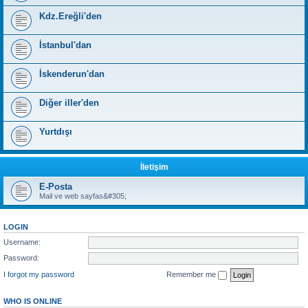
Kdz.Ereğli'den
İstanbul'dan
İskenderun'dan
Diğer iller'den
Yurtdışı
İletişim
E-Posta
Mail ve web sayfas&#305;
LOGIN
Username:
Password:
I forgot my password
Remember me
WHO IS ONLINE